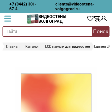
+7 (8442) 301-
clients@videostena-
67-4
volgograd.ru
ВИДЕОСТЕНЫ
ВОЛГОГРАД
Поиск
Главная
Каталог
LCD панели для видеостен
Lumien L