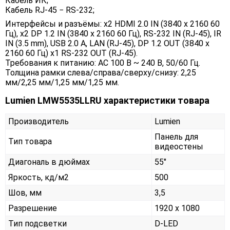
Кабель ИК;
Кабель RJ-45 − RS-232;
Интерфейсы и разъёмы: x2 HDMI 2.0 IN (3840 х 2160 60
Гц), x2 DP 1.2 IN (3840 х 2160 60 Гц), RS-232 IN (RJ-45), IR
IN (3.5 mm), USB 2.0 A, LAN (RJ-45), DP 1.2 OUT (3840 x
2160 60 Гц) x1 RS-232 OUT (RJ-45).
Требования к питанию: AC 100 В ~ 240 В, 50/60 Гц.
Толщина рамки слева/справа/сверху/снизу: 2,25
мм/2,25 мм/1,25 мм/1,25 мм.
Lumien LMW5535LLRU характеристики товара
Производитель
Lumien
Панель для
Тип товара
видеостены
Диагональ в дюймах
55"
Яркость, кд/м2
500
Шов, мм
3,5
Разрешение
1920 x 1080
Тип подсветки
D-LED