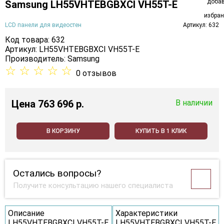
Samsung LH55VHTEBGBXCI VH55T-E
LCD панели для видеостен
Артикул: 632
Код товара: 632
Артикул: LH55VHTEBGBXCI VH55T-E
Производитель:
Samsung
☆
☆
☆
☆
☆
0 отзывов
Цена
763 696 p.
В наличии
В КОРЗИНУ
КУПИТЬ В 1 КЛИК
Остались вопросы?
Получите консультацию нашего специалиста
Описание
Характеристики
LH55VHTEBGBXCI VH55T-E
LH55VHTEBGBXCI VH55T-E