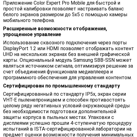
Приложение Color Expert Pro Mobile для быстрой и
простой калибровки позволяет настраивать баланс
белого экранов размером до 5x5 с помощью камеры
мобильного телефона.
Расширенные возможности отображения,
упрощенное управление
Использование сквозного подключения через порты
DisplayPort 1.2 или HDMI позволяет отображать контент
UHD на нескольких экранах без внешней графической
карты. Опциональный модуль Samsung SBB-SSN может
являться источником сигнала, оптимизируя решение за
счет объединения функционала медиаплеера и
программного обеспечения для управления контентом.
Сертифицирован по промышленному стандарту
Сертифицированный по стандарту IP5x, экран серии
VHT-E пыленепроницаем и способен противостоять
целому ряду негативных условий окружающей среды
без необходимости подготовки дополнительной
защиты корпуса в пыльных местах. Упаковки с
дисплеями успешно прошли 4-ступенчатую процедуру
испытаний в ISTA-сертифицированной лаборатории на
предмет оценки возможности получения минимальных