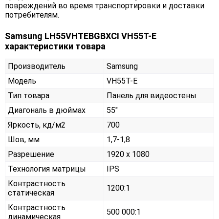
повреждений во время транспортировки и доставки
потребителям.
Samsung LH55VHTEBGBXCI VH55T-E
характеристики товара
Производитель
Samsung
Модель
VH55T-E
Тип товара
Панель для видеостены
Диагональ в дюймах
55"
Яркость, кд/м2
700
Шов, мм
1,7-1,8
Разрешение
1920 x 1080
Технология матрицы
IPS
Контрастность
1200:1
статическая
Контрастность
500 000:1
динамическая