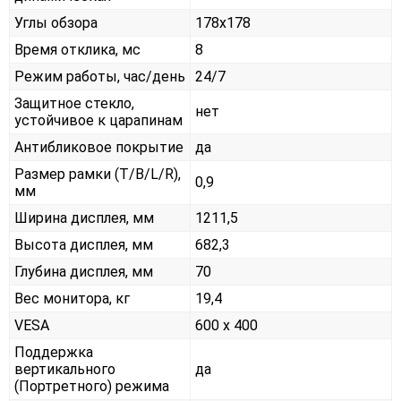
Углы обзора
178x178
Время отклика, мс
8
Режим работы, час/день
24/7
Защитное стекло,
нет
устойчивое к царапинам
Антибликовое покрытие
да
Размер рамки (T/B/L/R),
0,9
мм
Ширина дисплея, мм
1211,5
Высота дисплея, мм
682,3
Глубина дисплея, мм
70
Вес монитора, кг
19,4
VESA
600 x 400
Поддержка
вертикального
да
(Портретного) режима