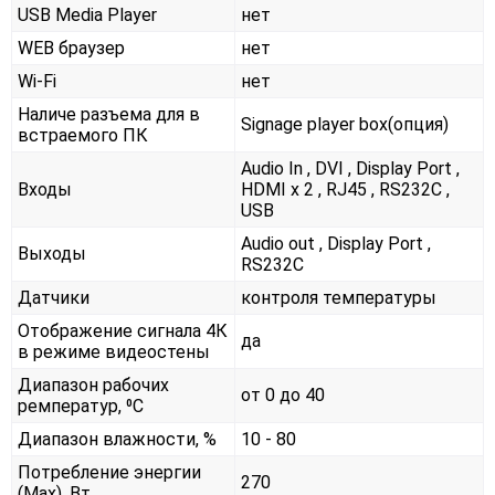
USB Media Player
нет
WEB браузер
нет
Wi-Fi
нет
Наличе разъема для в
Signage player box(опция)
встраемого ПК
Audio In , DVI , Display Port ,
Входы
HDMI x 2 , RJ45 , RS232С ,
USB
Audio out , Display Port ,
Выходы
RS232С
Датчики
контроля температуры
Отображение сигнала 4К
да
в режиме видеостены
Диапазон рабочих
от 0 до 40
ремператур, ⁰С
Диапазон влажности, %
10 - 80
Потребление энергии
270
(Max), Вт