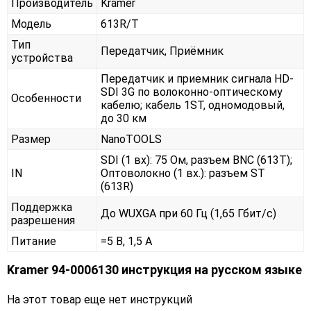
Производитель
Kramer
Модель
613R/T
Тип
Передатчик, Приёмник
устройства
Передатчик и приемник сигнала HD-
SDI 3G по волоконно-оптическому
Особенности
кабелю; кабель 1ST, одномодовый,
до 30 км
Размер
NanoTOOLS
SDI (1 вх): 75 Ом, разъем BNC (613T);
IN
Оптоволокно (1 вх.): разъем ST
(613R)
Поддержка
До WUXGA при 60 Гц (1,65 Гбит/с)
разрешения
Питание
=5 В, 1,5 А
Kramer 94-0006130 инструкция на русском языке
На этот товар еще нет инструкций