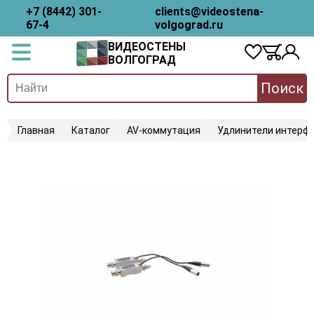
+7 (8442) 301-
clients@videostena-
67-4
volgograd.ru
ВИДЕОСТЕНЫ
ВОЛГОГРАД
Поиск
Главная
Каталог
AV-коммутация
Удлинители интерфе