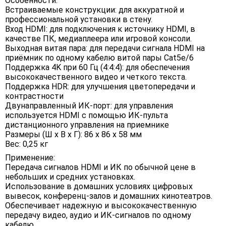
Особенности:
Встраиваемые конструкции: для аккуратной и
профессиональной установки в стену.
Вход HDMI: для подключения к источнику HDMI, в
качестве ПК, медиаплеера или игровой консоли.
Выходная витая пара: для передачи сигнала HDMI на
приёмник по одному кабелю витой пары Cat5e/6
Поддержка 4K при 60 Гц (4:4:4): для обеспечения
высококачественного видео и четкого текста.
Поддержка HDR: для улучшения цветопередачи и
контрастности
Двунаправленный ИК-порт: для управления
используется HDMI с помощью ИК-пульта
дистанционного управления на приемнике
Размеры (Ш х В х Г): 86 х 86 х 58 мм
Вес: 0,25 кг
Применение:
Передача сигналов HDMI и ИК по обычной цене в
небольших и средних установках.
Использование в домашних условиях цифровых
вывесок, конференц-залов и домашних кинотеатров.
Обеспечивает надежную и высококачественную
передачу видео, аудио и ИК-сигналов по одному
кабелю.