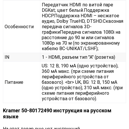
Передатчик HDMI по витой паре
DGKat; цвет белый.Поддержка
HDCP.Поддержка HDMI – несжатое
аудио, Dolby TrueHD, DTSHD.Сквозная
Особенности
передача сигналов 3D-
графикиПередача сигналов 1080i на
расстояние до 90 м или сигналов
1080р на 70 м (по экранированному
кабелю BC-UNIKAT/LSHF);
IN
1 - HDMI, разъем тип "А" (розетка)
US: 12 В, 190 мА (одно устройство);
360 мА макс. (при схеме питания
периферийного устройства от
Питание
базового). <br> UK, BG: 12 В, 150 мА
(одно устройство); 310 мА макс. (при
схеме питания периферийного
устройства от базового).
Kramer 50-80172490 инструкция на русском
языке
На этот товар еще нет инструкций