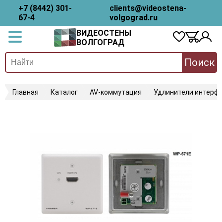
+7 (8442) 301-
clients@videostena-
67-4
volgograd.ru
ВИДЕОСТЕНЫ
ВОЛГОГРАД
Поиск
Главная
Каталог
AV-коммутация
Удлинители интерфе