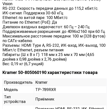
Vision
RS-232: Скорость передачи данных до 115,2 кбит/с.
ИК-сигнал: Поддержка 30-60 кГц
Ethernet по витой паре: 100 Мбит/с
Питание по Ethernet (PoE): Да
Диапазон входных видеочастот: 60 Гц – 240 Гц
Поддерживаемые разрешения: до 4096x2160 при 60 Гц.
Максимальное расстояние передачи: 100 м (328 футов)
по CATx-кабелю.
Разъемы: HDMI Type A, RS-232, ИК-вход, ИК-выход, 100
Мбит/с Ethernet, разъем питания
Габариты (Ш х В х Г): 118 мм х 25 мм х 70 мм (4,65
дюйма х 0,98 дюйма х 2,76 дюйма)
Вес: 0,19 кг (6,7 унций)
Kramer 50-805060190 характеристики товара
Производитель
Kramer
Модель
TP-789RXR
Тип
Приёмник
устройства
Приемник HDMI, RS-232, ИК, Ethernet