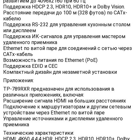
развитием до 4096x2160 при 60 Гц
Поддержка HDCP 2.3, HDR10, HDR10+ и Dolby Vision.
Расстояние передачи до 100 м (328 футов) по CATx-
кабелю
Поддержка RS-232 для управления кухонным столом
или дисплеем
Поддержка ИК-сигналов для управления мастером
удаленного приемника
Ethernet по витой паре для соединений с сетью через
CATx-кабель
Возможность питания по Ethernet (PoE)
Поддержка EDID и CEC
Компактный дизайн для незаметной установки
Приложения:
TP-789RXR предназначен для использования в
различных приложениях, включая:
Расширение сигнала HDMI на больших расстояниях
Подключение к маршрутизаторам и другим сетевым
устройствам через Ethernet по витой паре
Управление источниками и дисплеями удаленного
приемника
Технические характеристики:
HDMI: 4K60 4:4:4 HDR, HDCP 2.3, HDR10, HDR10+, Dolby