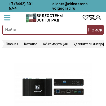
+7 (8442) 301-
clients@videostena-
67-4
volgograd.ru
ВИДЕОСТЕНЫ
ВОЛГОГРАД
Поиск
Главная
Каталог
AV-коммутация
Удлинители интерфе