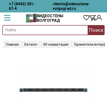
+7 (8442) 301-
clients@videostena-
67-4
volgograd.ru
ВИДЕОСТЕНЫ
ВОЛГОГРАД
Поиск
Главная
Каталог
AV-коммутация
Удлинители интерфе