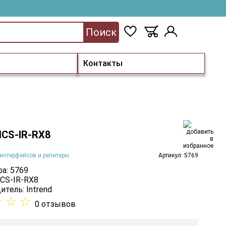
Поиск
Контакты
 ICS-IR-RX8
интерфейсов и репитеры
Артикул: 5769
а: 5769
ICS-IR-RX8
итель:
Intrend
☆
☆
☆
0 отзывов