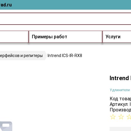
ad.ru
Примеры работ
Услуги
терфейсов и репитеры
Intrend ICS-IR-RX8
Intrend
Удлинители 
Код товар
Артикул: 
Производ
☆
☆