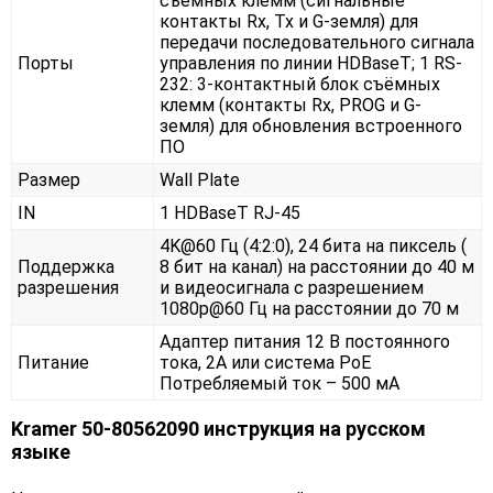
съёмных клемм (сигнальные
контакты Rx, Tx и G-земля) для
передачи последовательного сигнала
Порты
управления по линии HDBaseT; 1 RS-
232: 3-контактный блок съёмных
клемм (контакты Rx, PROG и G-
земля) для обновления встроенного
ПО
Размер
Wall Plate
IN
1 HDBaseT RJ-45
4K@60 Гц (4:2:0), 24 бита на пиксель (
Поддержка
8 бит на канал) на расстоянии до 40 м
разрешения
и видеосигнала с разрешением
1080p@60 Гц на расстоянии до 70 м
Адаптер питания 12 В постоянного
Питание
тока, 2А или система PoE
Потребляемый ток – 500 мА
Kramer 50-80562090 инструкция на русском
языке