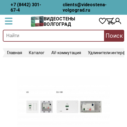
+7 (8442) 301-
clients@videostena-
67-4
volgograd.ru
ВИДЕОСТЕНЫ
ВОЛГОГРАД
Поиск
Главная
Каталог
AV-коммутация
Удлинители интерфе