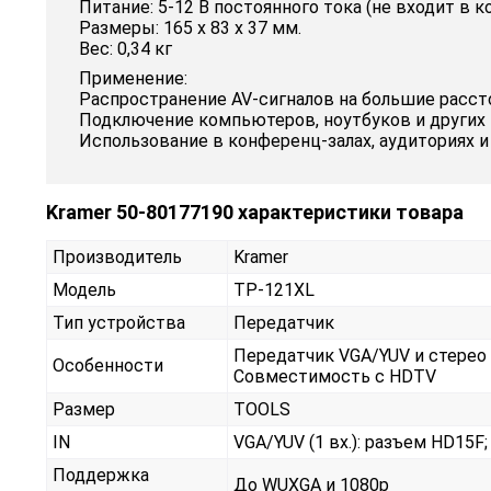
Питание: 5-12 В постоянного тока (не входит в к
Размеры: 165 х 83 х 37 мм.
Вес: 0,34 кг
Применение:
Распространение AV-сигналов на большие расст
Подключение компьютеров, ноутбуков и других
Использование в конференц-залах, аудиториях и
Kramer 50-80177190 характеристики товара
Производитель
Kramer
Модель
TP-121XL
Тип устройства
Передатчик
Передатчик VGA/YUV и стерео а
Особенности
Совместимость с HDTV
Размер
TOOLS
IN
VGA/YUV (1 вх.): разъем HD15F;
Поддержка
До WUXGA и 1080p