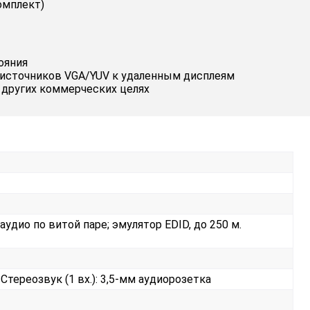
омплект)
ояния
 источников VGA/YUV к удаленным дисплеям
 других коммерческих целях
удио по витой паре; эмулятор EDID, до 250 м.
 Стереозвук (1 вх.): 3,5-мм аудиорозетка