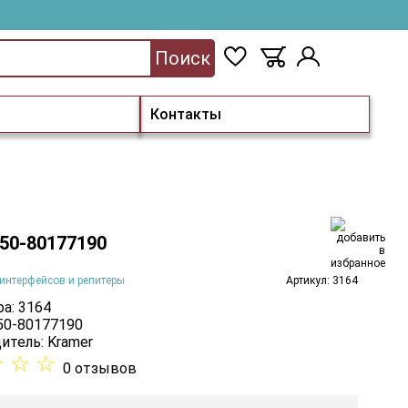
Поиск
Контакты
 50-80177190
интерфейсов и репитеры
Артикул: 3164
а: 3164
 50-80177190
итель:
Kramer
☆
☆
☆
0 отзывов