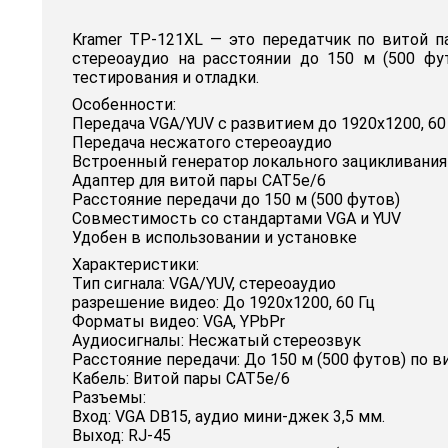
Kramer TP-121XL — это передатчик по витой п
стереоаудио на расстоянии до 150 м (500 фу
тестирования и отладки.
Особенности:
Передача VGA/YUV с развитием до 1920x1200, 60
Передача несжатого стереоаудио
Встроенный генератор локального зацикливания 
Адаптер для витой пары CAT5e/6
Расстояние передачи до 150 м (500 футов)
Совместимость со стандартами VGA и YUV
Удобен в использовании и установке
Характеристики:
Тип сигнала: VGA/YUV, стереоаудио
разрешение видео: До 1920х1200, 60 Гц
Форматы видео: VGA, YPbPr
Аудиосигналы: Несжатый стереозвук
Расстояние передачи: До 150 м (500 футов) по в
Кабель: Витой пары CAT5e/6
Разъемы:
Вход: VGA DB15, аудио мини-джек 3,5 мм.
Выход: RJ-45