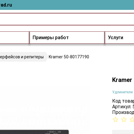
ad.ru
Примеры работ
Услуги
терфейсов и репитеры
Kramer 50-80177190
Kramer
Удлинители 
Код товар
Артикул:
Производ
☆
☆