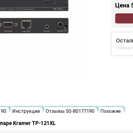
Цена
Остал
Получит
190
Инструкции
Отзывы 50-80177190
Похожие
паре Kramer TP-121XL