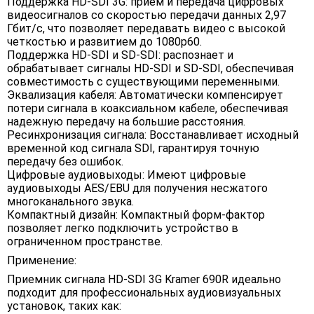
Поддержка HD-SDI 3G: прием и передача цифровых
видеосигналов со скоростью передачи данных 2,97
Гбит/с, что позволяет передавать видео с высокой
четкостью и развитием до 1080p60.
Поддержка HD-SDI и SD-SDI: распознает и
обрабатывает сигналы HD-SDI и SD-SDI, обеспечивая
совместимость с существующими переменными.
Эквализация кабеля: Автоматически компенсирует
потери сигнала в коаксиальном кабеле, обеспечивая
надежную передачу на большие расстояния.
Ресинхронизация сигнала: Восстанавливает исходный
временной код сигнала SDI, гарантируя точную
передачу без ошибок.
Цифровые аудиовыходы: Имеют цифровые
аудиовыходы AES/EBU для получения несжатого
многоканального звука.
Компактный дизайн: Компактный форм-фактор
позволяет легко подключить устройство в
ограниченном пространстве.
Применение:
Приемник сигнала HD-SDI 3G Kramer 690R идеально
подходит для профессиональных аудиовизуальных
установок, таких как: