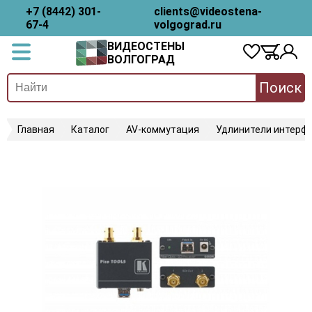
+7 (8442) 301-
clients@videostena-
67-4
volgograd.ru
ВИДЕОСТЕНЫ
ВОЛГОГРАД
Поиск
Главная
Каталог
AV-коммутация
Удлинители интерфе