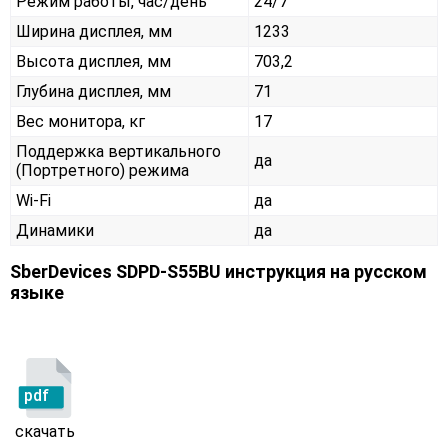
Режим работы, час/день
24/7
Ширина дисплея, мм
1233
Высота дисплея, мм
703,2
Глубина дисплея, мм
71
Вес монитора, кг
17
Поддержка вертикального
да
(Портретного) режима
Wi-Fi
да
Динамики
да
SberDevices SDPD-S55BU инструкция на русском
языке
pdf
скачать