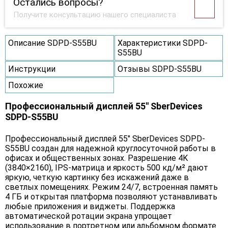
Остались вопросы?
Получите консультацию нашего специалиста
Описание SDPD-S55BU
Характеристики SDPD-
S55BU
Инструкции
Отзывы SDPD-S55BU
Похожие
Профессиональный дисплей 55" SberDevices
SDPD-S55BU
Профессиональный дисплей 55" SberDevices SDPD-
S55BU создан для надежной круглосуточной работы в
офисах и общественных зонах. Разрешение 4K
(3840×2160), IPS-матрица и яркость 500 кд/м² дают
яркую, четкую картинку без искажений даже в
светлых помещениях. Режим 24/7, встроенная память
4 ГБ и открытая платформа позволяют устанавливать
любые приложения и виджеты. Поддержка
автоматической ротации экрана упрощает
использование в портретном или альбомном формате