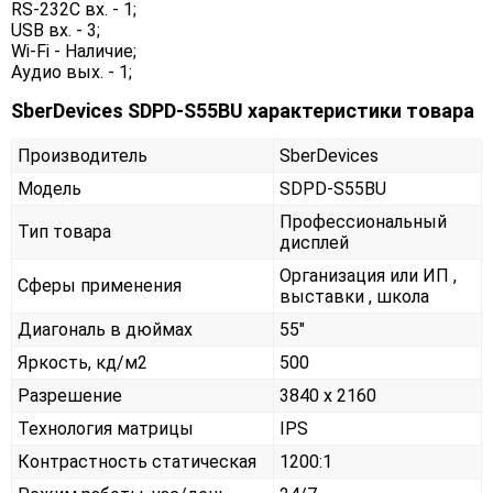
RS-232C вх. - 1;
USB вх. - 3;
Wi-Fi - Наличие;
Аудио вых. - 1;
SberDevices SDPD-S55BU характеристики товара
Производитель
SberDevices
Модель
SDPD-S55BU
Профессиональный
Тип товара
дисплей
Организация или ИП ,
Сферы применения
выставки , школа
Диагональ в дюймах
55"
Яркость, кд/м2
500
Разрешение
3840 x 2160
Технология матрицы
IPS
Контрастность статическая
1200:1