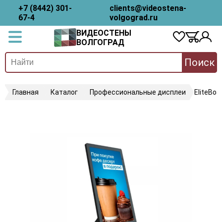
+7 (8442) 301-
clients@videostena-
67-4
volgograd.ru
ВИДЕОСТЕНЫ
ВОЛГОГРАД
Поиск
Главная
Каталог
Профессиональные дисплеи
EliteBo