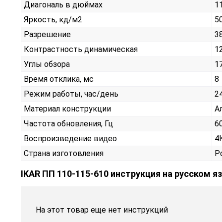
Диагональ в дюймах
1
Яркость, кд/м2
5
Разрешение
3
Контрастность динамическая
1
Углы обзора
1
Время отклика, мс
8
Режим работы, час/день
2
Материал конструкции
А
Частота обновления, Гц
6
Воспроизведение видео
4
Страна изготовления
Р
IKAR ПП 110-115-610 инструкция на русском я
На этот товар еще нет инструкций