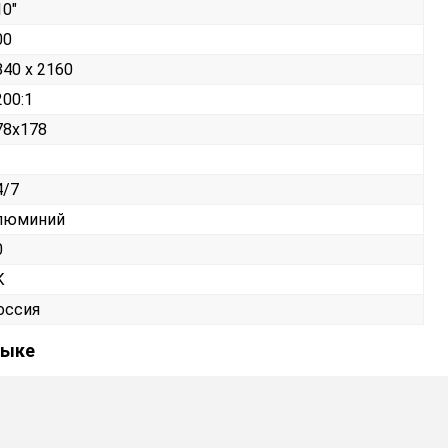
10"
00
840 x 2160
200:1
78x178
4/7
люминий
0
К
оссия
зыке