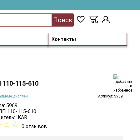
Поиск
Контакты
 110-115-610
альные дисплеи
Артикул: 5969
а: 5969
 ПП 110-115-610
итель:
IKAR
☆
☆
☆
0 отзывов