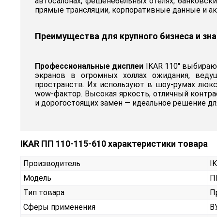
автосалонах, фешенебельных отелях, банковск
прямые трансляции, корпоративные данные и ак
Преимущества для крупного бизнеса и зн
Профессиональные дисплеи
IKAR 110" выбираю
экранов в огромных холлах ожидания, вед
пространств. Их используют в шоу-румах люкс
wow-фактор. Высокая яркость, отличный контр
и дорогостоящих замен — идеальное решение дл
IKAR ПП 110-115-610 характеристики товара
Производитель
I
Модель
П
Тип товара
П
Сферы применения
В