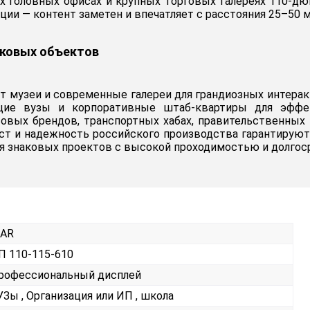
их головных офисах и крупных торговых галереях 110-д
ции — контент заметен и впечатляет с расстояния 25–50 
аковых объектов
т музеи и современные галереи для грандиозных интерак
ущие вузы и корпоративные штаб-квартиры для эффе
овых брендов, транспортных хабах, правительственных 
аст и надежность российского производства гарантирую
я знаковых проектов с высокой проходимостью и долгос
KAR
П 110-115-610
рофессиональный дисплей
УЗы , Организация или ИП , школа