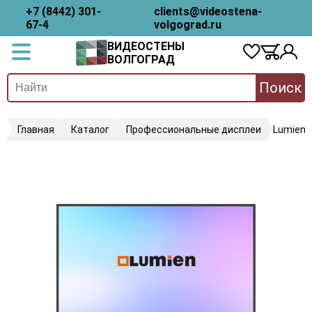
+7 (8442) 301-
clients@videostena-
67-4
volgograd.ru
ВИДЕОСТЕНЫ
ВОЛГОГРАД
Поиск
Главная
Каталог
Профессиональные дисплеи
Lumien 