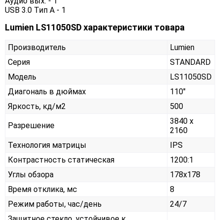
Аудио вых. - 1
USB 3.0 Тип А - 1
Lumien LS11050SD характеристики товара
Производитель
Lumien
Серия
STANDARD
Модель
LS11050SD
Диагональ в дюймах
110"
Яркость, кд/м2
500
3840 x
Разрешение
2160
Технология матрицы
IPS
Контрастность статическая
1200:1
Углы обзора
178x178
Время отклика, мс
8
Режим работы, час/день
24/7
Защитное стекло, устойчивое к