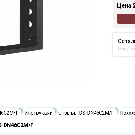
Цена
Остал
Получит
46C2M/F
Инструкции
Отзывы DS-DN46C2M/F
Похож
DS-DN46C2M/F