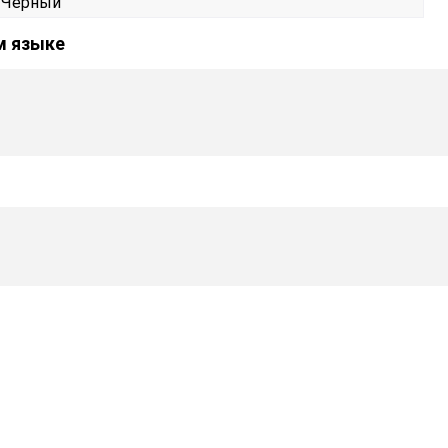
Черный
м языке