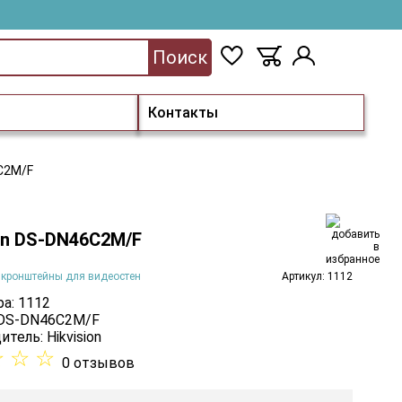
Поиск
Контакты
6C2M/F
ion DS-DN46C2M/F
 кронштейны для видеостен
Артикул: 1112
а: 1112
 DS-DN46C2M/F
итель:
Hikvision
☆
☆
☆
0 отзывов