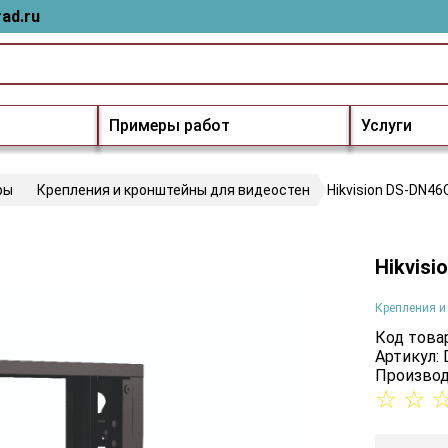
ad.ru
Примеры работ
Услуги
ры
Крепления и кронштейны для видеостен
Hikvision DS-DN4
Hikvis
Крепления и
Код товар
Артикул:
Производ
☆
☆