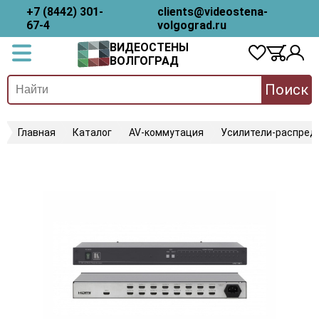
+7 (8442) 301-
clients@videostena-
67-4
volgograd.ru
ВИДЕОСТЕНЫ
ВОЛГОГРАД
Поиск
Главная
Каталог
AV-коммутация
Усилители-распред