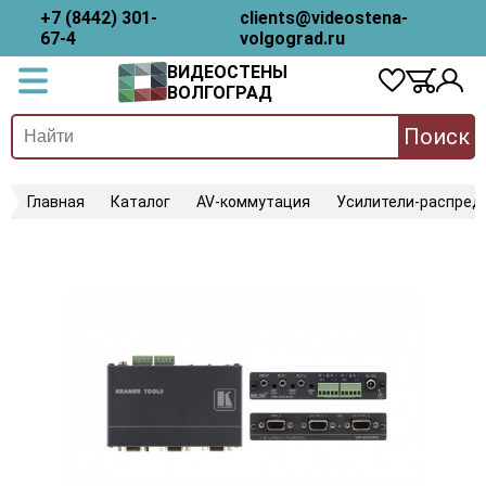
+7 (8442) 301-
clients@videostena-
67-4
volgograd.ru
ВИДЕОСТЕНЫ
ВОЛГОГРАД
Поиск
Главная
Каталог
AV-коммутация
Усилители-распред