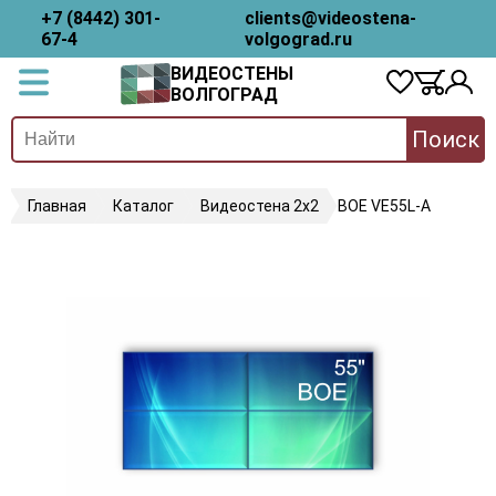
+7 (8442) 301-
clients@videostena-
67-4
volgograd.ru
ВИДЕОСТЕНЫ
ВОЛГОГРАД
Поиск
Главная
Каталог
Видеостена 2x2
BOE VE55L-A