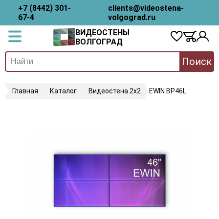
+7 (8442) 301-
clients@videostena-
67-4
volgograd.ru
ВИДЕОСТЕНЫ
ВОЛГОГРАД
Поиск
Главная
Каталог
Видеостена 2x2
EWIN BP46L