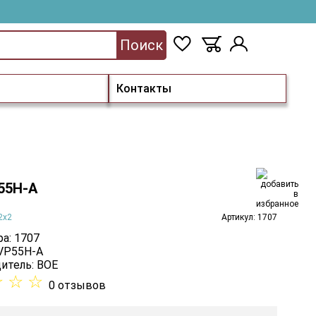
Поиск
Контакты
55H-A
2x2
Артикул: 1707
а: 1707
 VP55H-A
итель:
BOE
☆
☆
☆
0 отзывов