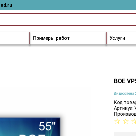
ad.ru
Примеры работ
Услуги
BOE VP
Видеостена 
Код товар
Артикул:
Производ
☆
☆