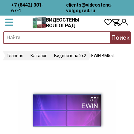
+7 (8442) 301-
clients@videostena-
67-4
volgograd.ru
ВИДЕОСТЕНЫ
ВОЛГОГРАД
Поиск
Главная
Каталог
Видеостена 2x2
EWIN BM55L