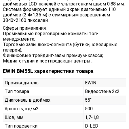
дюймовых LCD-панелей с ультратонким швом 0.88 мм.
Система формирует единый экран диагональю 110
дюймов (2.4×1.35 м) с суммарным разрешением
3840×2160 пикселей.
Сферы применения:
Премиальные переговорные комнаты топ-
менеджмента;
Торговые залы люкс-сегмента (бутики, ювелирные
галереи);
Финансовые трейдинг-залы премиум-класса;
Медиа-студии и постпродакшн-центры ;
EWIN BM55L характеристики товара
Производитель
EWIN
Тип товара
Видеостена 2х2
Диагональ в дюймах
55"
Яркость, кд/м2
500
Шов, мм
1,7-1,8
Тип подсветки
D-LED