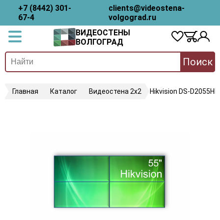
+7 (8442) 301-
clients@videostena-
67-4
volgograd.ru
ВИДЕОСТЕНЫ
ВОЛГОГРАД
Поиск
Главная
Каталог
Видеостена 2x2
Hikvision DS-D2055HR