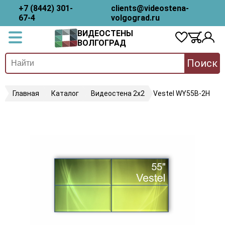
+7 (8442) 301-
clients@videostena-
67-4
volgograd.ru
ВИДЕОСТЕНЫ
ВОЛГОГРАД
Поиск
Главная
Каталог
Видеостена 2x2
Vestel WY55B-2H