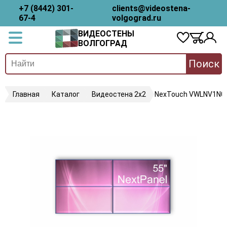
+7 (8442) 301-
clients@videostena-
67-4
volgograd.ru
ВИДЕОСТЕНЫ
ВОЛГОГРАД
Поиск
Главная
Каталог
Видеостена 2x2
NexTouch VWLNV1N0