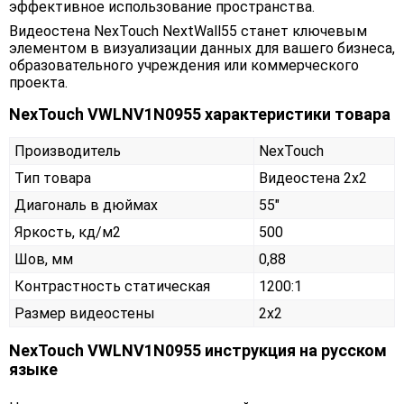
эффективное использование пространства.
Видеостена NexTouch NextWall55 станет ключевым
элементом в визуализации данных для вашего бизнеса,
образовательного учреждения или коммерческого
проекта.
NexTouch VWLNV1N0955 характеристики товара
Производитель
NexTouch
Тип товара
Видеостена 2х2
Диагональ в дюймах
55"
Яркость, кд/м2
500
Шов, мм
0,88
Контрастность статическая
1200:1
Размер видеостены
2x2
NexTouch VWLNV1N0955 инструкция на русском
языке