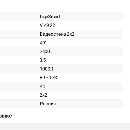
LigaSmart
V 49.22
Видеостена 2х2
49"
>400
3,5
1000:1
89 - 178
4К
2x2
Россия
языке