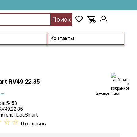
Поиск
Контакты
rt RV49.22.35
2x2
Артикул: 5453
а: 5453
RV49.22.35
итель:
LigaSmart
☆
☆
☆
0 отзывов