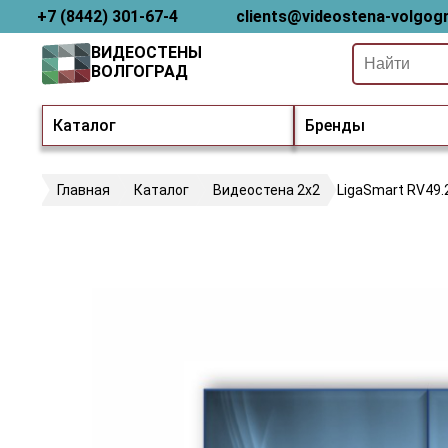
+7 (8442) 301-67-4
clients@videostena-volgogr
ВИДЕОСТЕНЫ
ВОЛГОГРАД
Каталог
Бренды
Главная
Каталог
Видеостена 2x2
LigaSmart RV49.