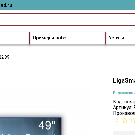
ad.ru
Примеры работ
Услуги
22.35
LigaSma
Видеостена 
Код товар
Артикул: 
Производ
☆
☆