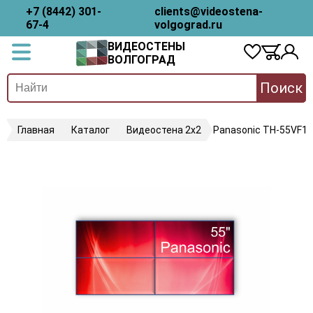
+7 (8442) 301-
clients@videostena-
67-4
volgograd.ru
ВИДЕОСТЕНЫ
ВОЛГОГРАД
Поиск
Главная
Каталог
Видеостена 2x2
Panasonic TH-55VF1