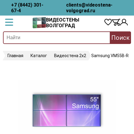
+7 (8442) 301-
clients@videostena-
67-4
volgograd.ru
ВИДЕОСТЕНЫ
ВОЛГОГРАД
Поиск
Главная
Каталог
Видеостена 2x2
Samsung VM55B-R