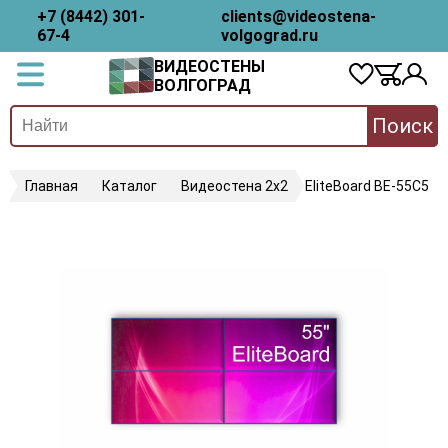
+7 (8442) 301-
clients@videostena-
67-4
volgograd.ru
ВИДЕОСТЕНЫ
ВОЛГОГРАД
Поиск
Главная
Каталог
Видеостена 2x2
EliteBoard BE-55C5