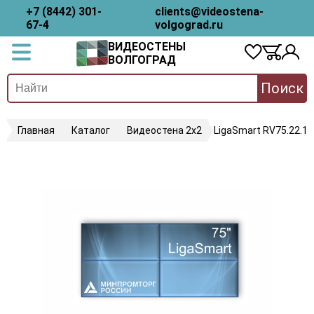
+7 (8442) 301-
clients@videostena-
67-4
volgograd.ru
ВИДЕОСТЕНЫ
ВОЛГОГРАД
Поиск
Главная
Каталог
Видеостена 2x2
LigaSmart RV75.22.18