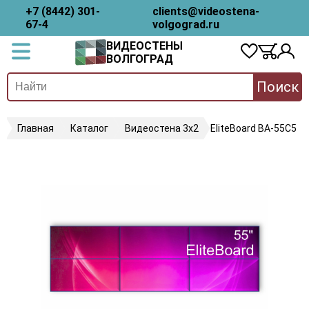
+7 (8442) 301-
clients@videostena-
67-4
volgograd.ru
ВИДЕОСТЕНЫ
ВОЛГОГРАД
Поиск
Главная
Каталог
Видеостена 3х2
EliteBoard BA-55C5