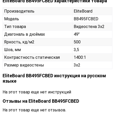
EliteBoard BB495FCBED характеристики товара
Производитель
EliteBoard
Модель
BB495FCBED
Тип товара
Видеостена 3х2
Диагональ в дюймах
49"
Яркость, кд/м2
500
Шов, мм
3,5
Контрастность статическая
1400:1
Размер видеостены
3x2
EliteBoard BB495FCBED инструкция на русском
языке
На этот товар еще нет инструкций
Отзывы на
EliteBoard BB495FCBED
На этот товар еще нет отзывов.