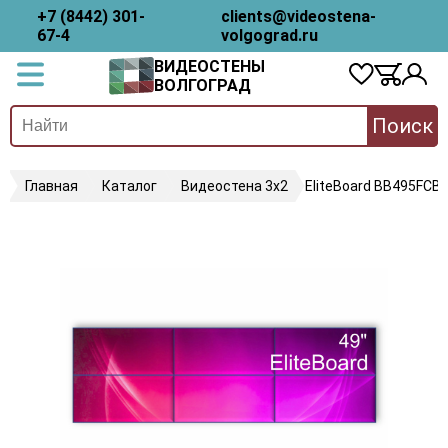
+7 (8442) 301-
clients@videostena-
67-4
volgograd.ru
ВИДЕОСТЕНЫ
ВОЛГОГРАД
Поиск
Главная
Каталог
Видеостена 3х2
EliteBoard BB495FCB