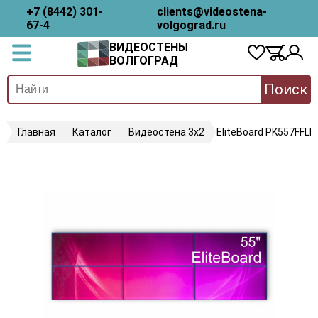
+7 (8442) 301-
clients@videostena-
67-4
volgograd.ru
ВИДЕОСТЕНЫ
ВОЛГОГРАД
Поиск
Главная
Каталог
Видеостена 3х2
EliteBoard PK557FFLN