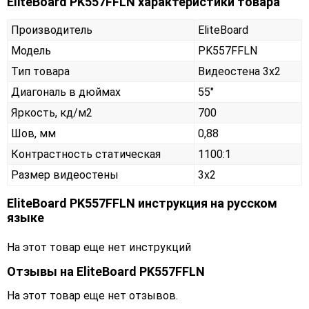
EliteBoard PK557FFLN характеристики товара
Производитель
EliteBoard
Модель
PK557FFLN
Тип товара
Видеостена 3х2
Диагональ в дюймах
55"
Яркость, кд/м2
700
Шов, мм
0,88
Контрастность статическая
1100:1
Размер видеостены
3x2
EliteBoard PK557FFLN инструкция на русском
языке
На этот товар еще нет инструкций
Отзывы на
EliteBoard PK557FFLN
На этот товар еще нет отзывов.