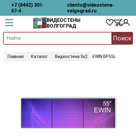
+7 (8442) 301-
clients@videostena-
67-4
volgograd.ru
ВИДЕОСТЕНЫ
ВОЛГОГРАД
Поиск
Главная
Каталог
Видеостена 3х2
EWIN BP55L