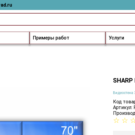
ad.ru
Примеры работ
Услуги
SHARP 
Видеостена 
Код товар
Артикул:
Производ
☆
☆