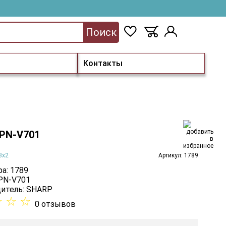
Поиск
Контакты
PN-V701
3х2
Артикул: 1789
а: 1789
 PN-V701
итель:
SHARP
☆
☆
☆
0 отзывов