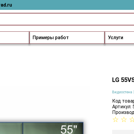
ad.ru
Примеры работ
Услуги
LG 55V
Видеостена 
Код товар
Артикул:
Производ
☆
☆