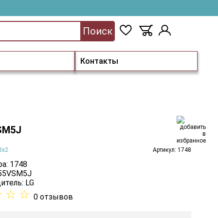
Поиск
Контакты
SM5J
3х2
Артикул: 1748
а: 1748
 55VSM5J
итель:
LG
☆
☆
☆
0 отзывов