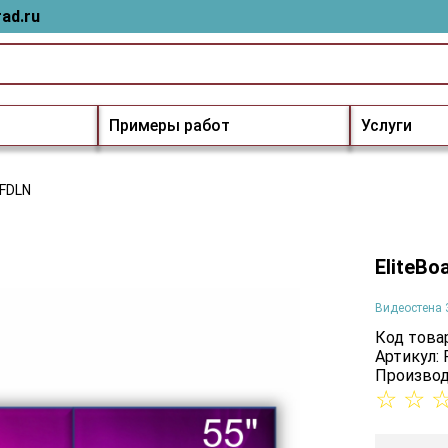
ad.ru
Примеры работ
Услуги
5FDLN
EliteBo
Видеостена 
Код товар
Артикул:
Производ
☆
☆