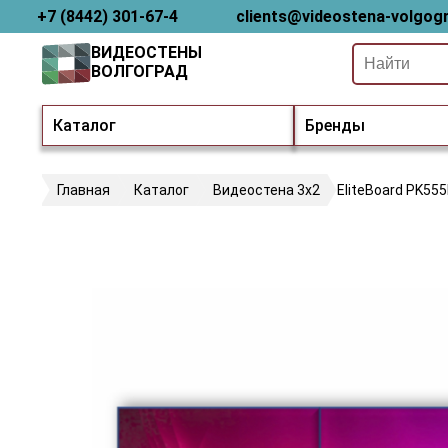
+7 (8442) 301-67-4
clients@videostena-volgogr
ВИДЕОСТЕНЫ
ВОЛГОГРАД
Каталог
Бренды
Главная
Каталог
Видеостена 3х2
EliteBoard PK55