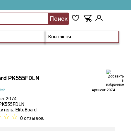
Поиск
Контакты
ard PK555FDLN
3х2
Артикул: 2074
а: 2074
 PK555FDLN
итель:
EliteBoard
☆
☆
☆
0 отзывов