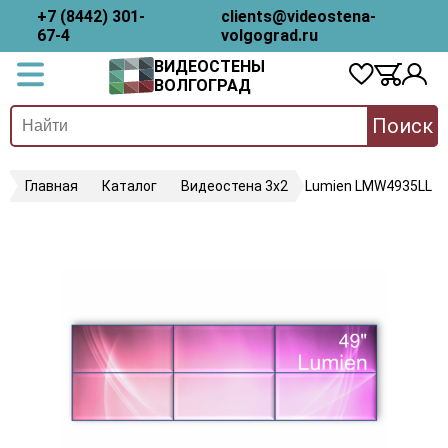
+7 (8442) 301-
clients@videostena-
67-4
volgograd.ru
ВИДЕОСТЕНЫ
ВОЛГОГРАД
Поиск
Главная
Каталог
Видеостена 3х2
Lumien LMW4935LL