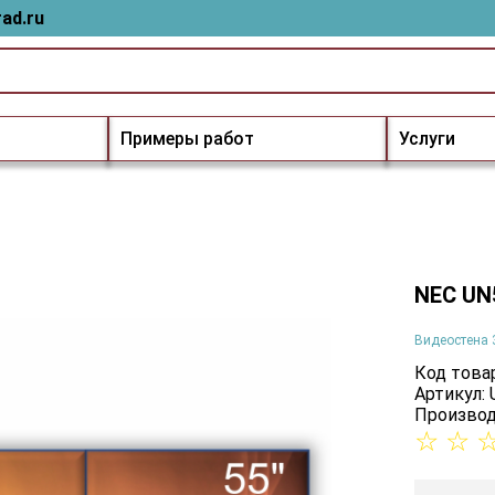
ad.ru
Примеры работ
Услуги
NEC UN
Видеостена 
Код товар
Артикул:
Производ
☆
☆