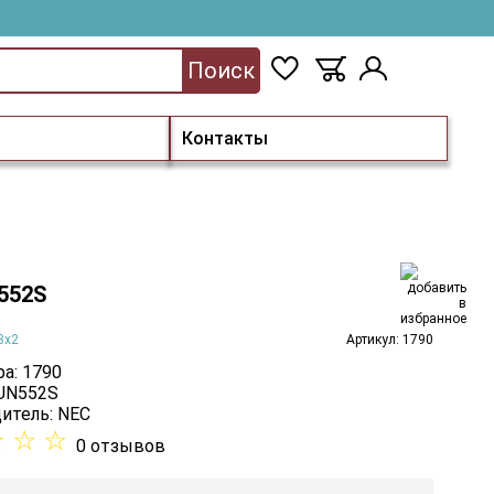
Поиск
Контакты
552S
3х2
Артикул: 1790
а: 1790
 UN552S
итель:
NEC
☆
☆
☆
0 отзывов