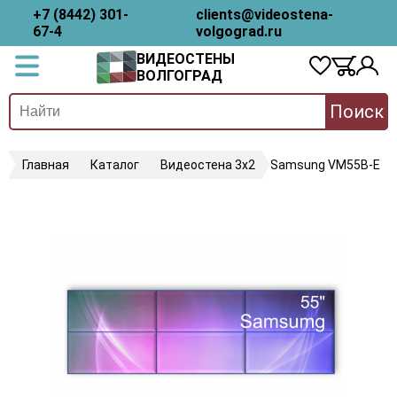
+7 (8442) 301-
clients@videostena-
67-4
volgograd.ru
ВИДЕОСТЕНЫ
ВОЛГОГРАД
Поиск
Главная
Каталог
Видеостена 3х2
Samsung VM55B-E