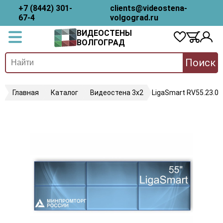
+7 (8442) 301-
clients@videostena-
67-4
volgograd.ru
ВИДЕОСТЕНЫ
ВОЛГОГРАД
Поиск
Главная
Каталог
Видеостена 3х2
LigaSmart RV55.23.08