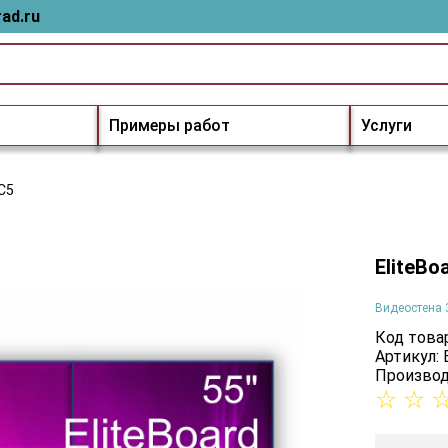
ad.ru
Примеры работ
Услуги
5C5
EliteBo
Видеостена 
Код товар
Артикул:
Производ
☆
☆