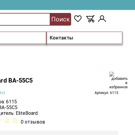
Поиск
Контакты
ard BA-55C5
3х3
Артикул: 6115
а: 6115
 BA-55C5
итель:
EliteBoard
☆
☆
☆
0 отзывов