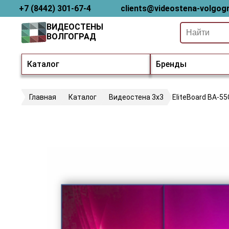
+7 (8442) 301-67-4
clients@videostena-volgogr
ВИДЕОСТЕНЫ
ВОЛГОГРАД
Каталог
Бренды
Главная
Каталог
Видеостена 3х3
EliteBoard BA-5