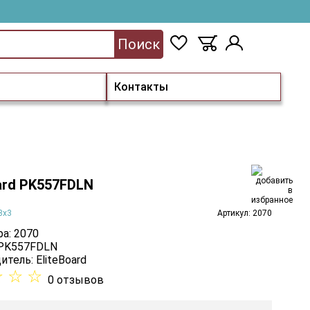
Поиск
Контакты
ard PK557FDLN
3х3
Артикул: 2070
а: 2070
 PK557FDLN
итель:
EliteBoard
☆
☆
☆
0 отзывов