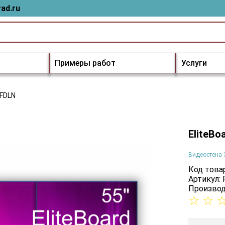
ad.ru
Примеры работ
Услуги
7FDLN
EliteBo
Видеостена 
Код товар
Артикул:
Производ
☆
☆