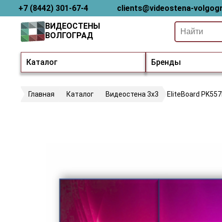
+7 (8442) 301-67-4
clients@videostena-volgogr
ВИДЕОСТЕНЫ
ВОЛГОГРАД
Каталог
Бренды
Главная
Каталог
Видеостена 3х3
EliteBoard PK55