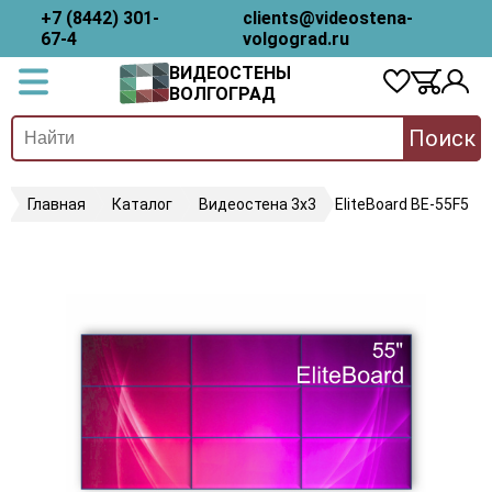
+7 (8442) 301-
clients@videostena-
67-4
volgograd.ru
ВИДЕОСТЕНЫ
ВОЛГОГРАД
Поиск
Главная
Каталог
Видеостена 3х3
EliteBoard BE-55F5