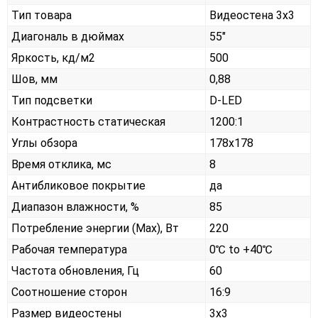
Тип товара
Видеостена 3х3
Диагональ в дюймах
55"
Яркость, кд/м2
500
Шов, мм
0,88
Тип подсветки
D-LED
Контрастность статическая
1200:1
Углы обзора
178x178
Время отклика, мс
8
Антибликовое покрытие
да
Диапазон влажности, %
85
Потребление энергии (Max), Вт
220
Рабочая температура
0℃ to +40℃
Частота обновления, Гц
60
Соотношение сторон
16:9
Размер видеостены
3x3