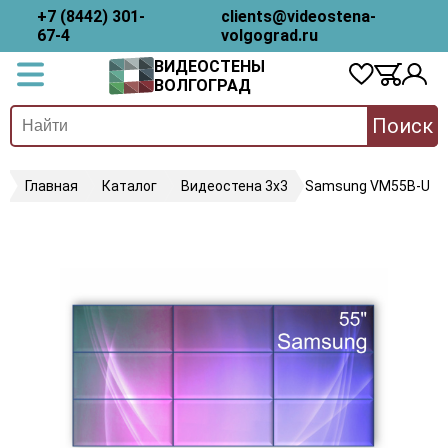
+7 (8442) 301-
clients@videostena-
67-4
volgograd.ru
ВИДЕОСТЕНЫ
ВОЛГОГРАД
Поиск
Главная
Каталог
Видеостена 3х3
Samsung VM55B-U