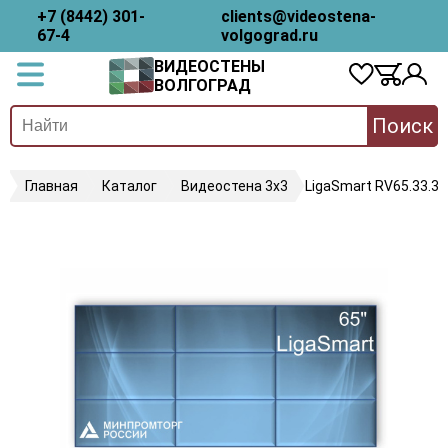
+7 (8442) 301-
clients@videostena-
67-4
volgograd.ru
ВИДЕОСТЕНЫ
ВОЛГОГРАД
Поиск
Главная
Каталог
Видеостена 3х3
LigaSmart RV65.33.35