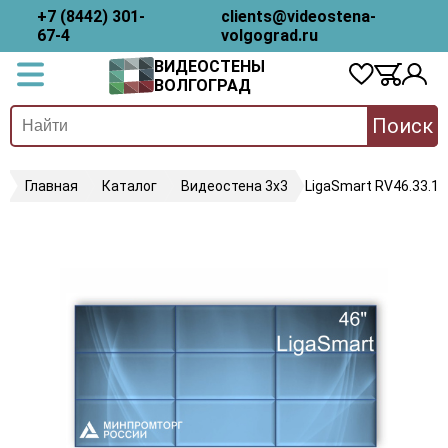
+7 (8442) 301-
clients@videostena-
67-4
volgograd.ru
ВИДЕОСТЕНЫ
ВОЛГОГРАД
Поиск
Главная
Каталог
Видеостена 3х3
LigaSmart RV46.33.18