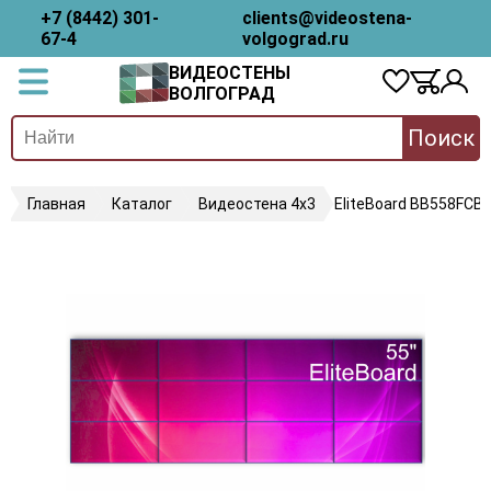
+7 (8442) 301-
clients@videostena-
67-4
volgograd.ru
ВИДЕОСТЕНЫ
ВОЛГОГРАД
Поиск
Главная
Каталог
Видеостена 4х3
EliteBoard BB558FCB