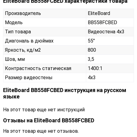
EliteBoard BB558FCBED характеристики товара
Производитель
EliteBoard
Модель
BB558FCBED
Тип товара
Видеостена 4х3
Диагональ в дюймах
55"
Яркость, кд/м2
800
Шов, мм
3,5
Контрастность статическая
1400:1
Размер видеостены
4x3
EliteBoard BB558FCBED инструкция на русском
языке
На этот товар еще нет инструкций
Отзывы на
EliteBoard BB558FCBED
На этот товар еще нет отзывов.