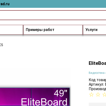
ad.ru
Примеры работ
Услуги
C5
EliteBo
Видеостена 
Код товар
Артикул:
Производ
☆
☆