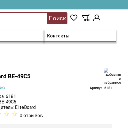
Поиск
Контакты
ard BE-49C5
4х3
Артикул: 6181
а: 6181
 BE-49C5
итель:
EliteBoard
☆
☆
☆
0 отзывов