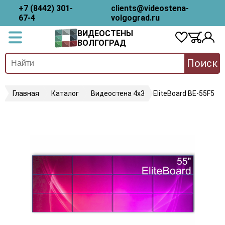
+7 (8442) 301-
clients@videostena-
67-4
volgograd.ru
ВИДЕОСТЕНЫ
ВОЛГОГРАД
Поиск
Главная
Каталог
Видеостена 4х3
EliteBoard BE-55F5